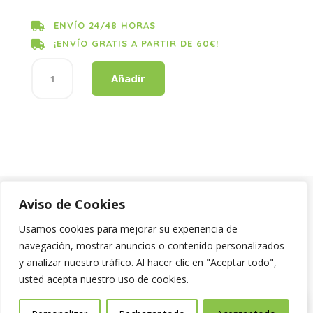
ENVÍO 24/48 HORAS

¡ENVÍO GRATIS A PARTIR DE 60€!

Cerveza
Añadir
mahou
tostada
0,0%
lata
330
ML
cantidad
Aviso Legal
|
Política de privacidad
Aviso de Cookies
|
Política de Cookies
Usamos cookies para mejorar su experiencia de
navegación, mostrar anuncios o contenido personalizados
y analizar nuestro tráfico. Al hacer clic en "Aceptar todo",
usted acepta nuestro uso de cookies.
0