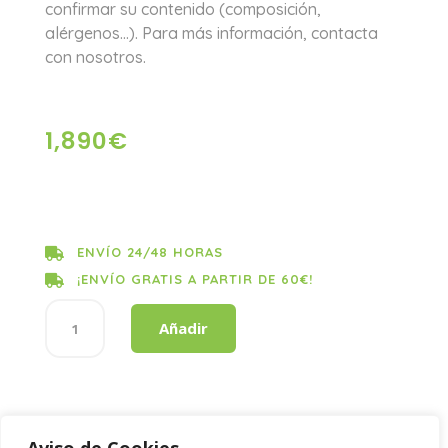
confirmar su contenido (composición,
alérgenos…). Para más información, contacta
con nosotros.
1,890
€
ENVÍO 24/48 HORAS

¡ENVÍO GRATIS A PARTIR DE 60€!

DESOD
Añadir
TULIPAN
NEGRO
FRESA
NATA
cantidad