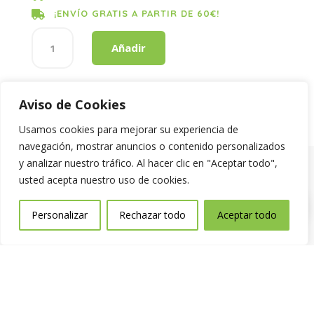
¡ENVÍO GRATIS A PARTIR DE 60€!

FREGONA
Añadir
TIRAS
MN
CORTA
cantidad
Aviso de Cookies
Usamos cookies para mejorar su experiencia de
navegación, mostrar anuncios o contenido personalizados
y analizar nuestro tráfico. Al hacer clic en "Aceptar todo",
Aviso Legal
|
Política de privacidad
usted acepta nuestro uso de cookies.
|
Política de Cookies
0
Personalizar
Rechazar todo
Aceptar todo