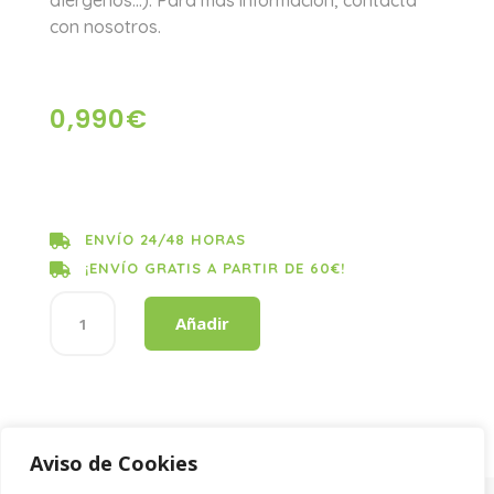
alérgenos…). Para más información, contacta
con nosotros.
0,990
€
ENVÍO 24/48 HORAS

¡ENVÍO GRATIS A PARTIR DE 60€!

GUANTE
Añadir
BICOLOR
T-
S
cantidad
Aviso de Cookies