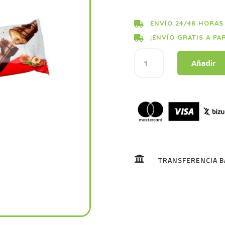
ENVÍO 24/48 HORAS

¡ENVÍO GRATIS A PA

KINDER
Añadir
BUENO
cantidad

TRANSFERENCIA B