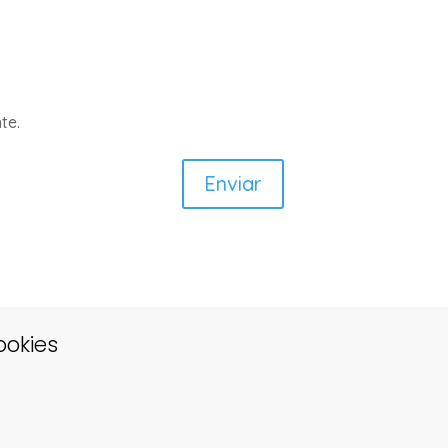
te.
ookies