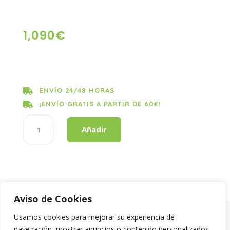
1,090
€
ENVÍO 24/48 HORAS

¡ENVÍO GRATIS A PARTIR DE 60€!

KIRICO
Añadir
LEJIA
APTA
2L
cantidad
Aviso de Cookies
Usamos cookies para mejorar su experiencia de
Aviso Legal
|
Política de privacidad
navegación, mostrar anuncios o contenido personalizados