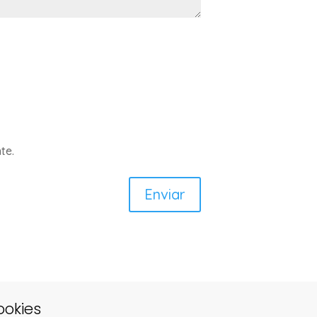
te.
ookies