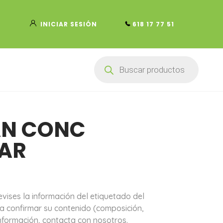
INICIAR SESIÓN
618 17 77 51
Búsqueda
de
productos
AN CONC
AR
ises la información del etiquetado del
ra confirmar su contenido (composición,
nformación, contacta con nosotros.