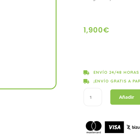
1,900
€
ENVÍO 24/48 HORAS

¡ENVÍO GRATIS A PA

SUAV
Añadir
SAN
CONC
RECORDAR
cantidad