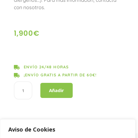
alérgenos…). Para más información, contacta
con nosotros.
1,900
€
ENVÍO 24/48 HORAS

¡ENVÍO GRATIS A PARTIR DE 60€!

SUAV
Añadir
SAN
FLORAL
cantidad
Aviso de Cookies